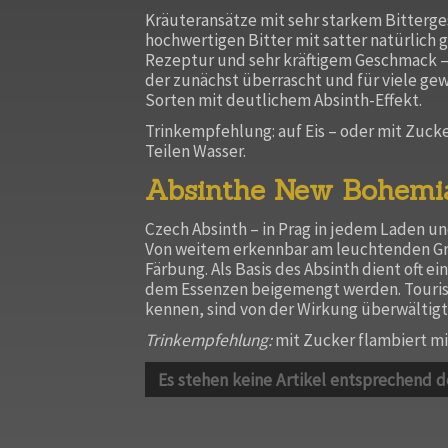
Kräuteransätze mit sehr starkem Bitterge
hochwertigen Bitter mit satter natürlich 
Rezeptur und sehr kräftigem Geschmack –
der zunächst überrascht und für viele gew
Sorten mit deutlichem Absinth-Effekt.
Trinkempfehlung: auf Eis – oder mit Zucke
Teilen Wasser.
Absinthe New Bohemi
Czech Absinth – in Prag in jedem Laden und
Von weitem erkennbar am leuchtenden Gr
Färbung. Als Basis des Absinth dient oft e
dem Essenzen beigemengt werden. Tourist
kennen, sind von der Wirkung überwältigt
Trinkempfehlung:
mit Zucker flambiert mit
Es stehen keine Artikel entsprechend d