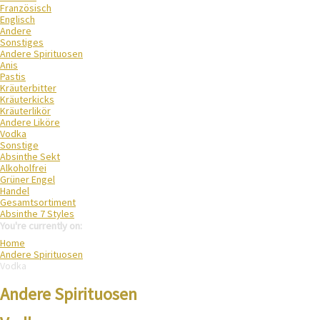
Französisch
Englisch
Andere
Sonstiges
Andere Spirituosen
Anis
Pastis
Kräuterbitter
Kräuterkicks
Kräuterlikör
Andere Liköre
Vodka
Sonstige
Absinthe Sekt
Alkoholfrei
Grüner Engel
Handel
Gesamtsortiment
Absinthe 7 Styles
You're currently on:
Home
Andere Spirituosen
Vodka
Andere Spirituosen