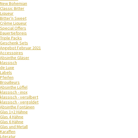
New Bohemian
Classic Bitter
Liqueur
Bitter'n Sweet
Crème Liqueur
Special Offers
Dauertiefpreis
Triple Packs
Geschenk Sets
Angebot Februar 2021
Accessoires
Absinthe Gläser
klassisch
de Luxe
Labels
Pfeifen
Brouilleurs
Absinthe Löffel
klassisch - inox
klassisch - versilbert
klassisch - vergoldet
Absinthe Fontänen
Glas 1+2 Hähne
Glas 4 Hähne
Glas 6 Hähne
Glas und Metall
Karaffen
Literatur