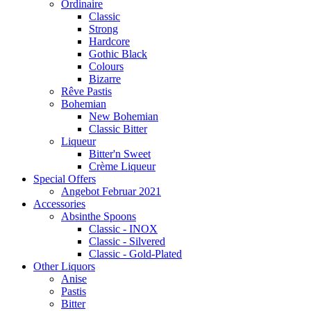
Ordinaire
Classic
Strong
Hardcore
Gothic Black
Colours
Bizarre
Rêve Pastis
Bohemian
New Bohemian
Classic Bitter
Liqueur
Bitter'n Sweet
Crème Liqueur
Special Offers
Angebot Februar 2021
Accessories
Absinthe Spoons
Classic - INOX
Classic - Silvered
Classic - Gold-Plated
Other Liquors
Anise
Pastis
Bitter