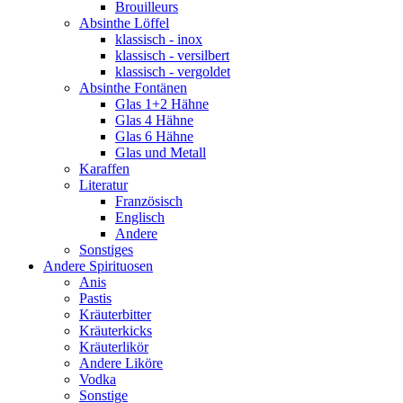
Brouilleurs
Absinthe Löffel
klassisch - inox
klassisch - versilbert
klassisch - vergoldet
Absinthe Fontänen
Glas 1+2 Hähne
Glas 4 Hähne
Glas 6 Hähne
Glas und Metall
Karaffen
Literatur
Französisch
Englisch
Andere
Sonstiges
Andere Spirituosen
Anis
Pastis
Kräuterbitter
Kräuterkicks
Kräuterlikör
Andere Liköre
Vodka
Sonstige