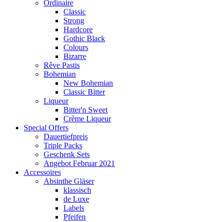
Ordinaire
Classic
Strong
Hardcore
Gothic Black
Colours
Bizarre
Rêve Pastis
Bohemian
New Bohemian
Classic Bitter
Liqueur
Bitter'n Sweet
Crème Liqueur
Special Offers
Dauertiefpreis
Triple Packs
Geschenk Sets
Angebot Februar 2021
Accessoires
Absinthe Gläser
klassisch
de Luxe
Labels
Pfeifen